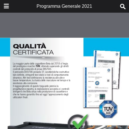
DOWNLOAD
Programma Generale 2021
gpita2021.pdf
66.2 MB