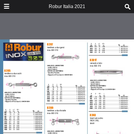
DOWNLOAD
Robur Italia 2021
catalogorobur2021.pdf
6.6 MB
TABLE OF CONTENTS
01-08_estratto_robur_NO_PREZZI
09-16_estratto_robur_NO_PREZZI
17-24_estratto_robur_NO_PREZZI
25-32_estratto_robur_NO_PREZZI
33-40_estratto_robur_NO_PREZZI
41-48_estratto_robur_NO_PREZZI