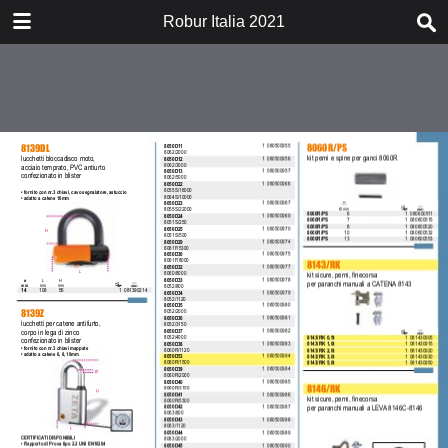
DOWNLOAD
Robur Italia 2021
catalogorobur2021.pdf
6.6 MB
TABLE OF CONTENTS
01-08_estratto_robur_NO_PREZZI
09-16_estratto_robur_NO_PREZZI
17-24_estratto_robur_NO_PREZZI
25-32_estratto_robur_NO_PREZZI
33-40_estratto_robur_NO_PREZZI
41-48_estratto_robur_NO_PREZZI