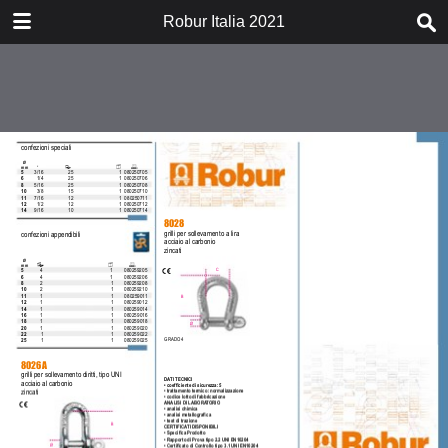
DOWNLOAD
Robur Italia 2021
catalogorobur2021.pdf
6.6 MB
TABLE OF CONTENTS
01-08_estratto_robur_NO_PREZZI
09-16_estratto_robur_NO_PREZZI
17-24_estratto_robur_NO_PREZZI
25-32_estratto_robur_NO_PREZZI
33-40_estratto_robur_NO_PREZZI
41-48_estratto_robur_NO_PREZZI